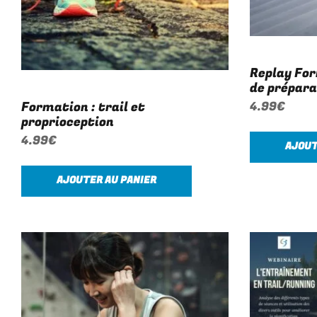
Replay For
de prépara
Formation : trail et
4.99
€
proprioception
4.99
€
AJOUT
AJOUTER AU PANIER