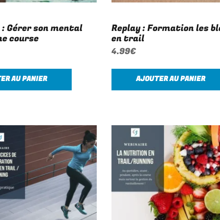
: Gérer son mental
Replay : Formation les b
ne course
en trail
4.99
€
ER AU PANIER
AJOUTER AU PANIER