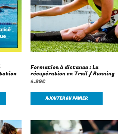
é
Formation à distance : La
tation
récupération en Trail / Running
4.99
€
AJOUTER AU PANIER