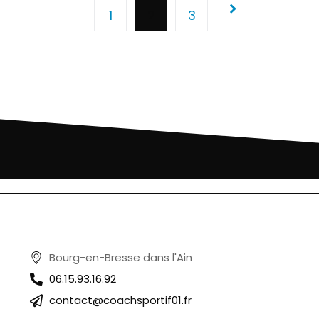
1
2
3
Bourg-en-Bresse dans l'Ain
06.15.93.16.92
contact@coachsportif01.fr