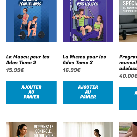
La Muscu pour les
La Muscu pour les
Progra
Ados Tome 2
Ados Tome 3
muscul
adoles
15.99
€
16.99
€
40.00
AJOUTER
AJOUTER
AU
AU
PANIER
PANIER