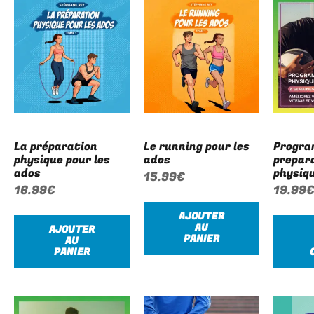
La préparation
Le running pour les
Progr
physique pour les
ados
prepar
ados
physiq
15.99
€
16.99
€
19.99
AJOUTER
AU
AJOUTER
PANIER
AU
PANIER