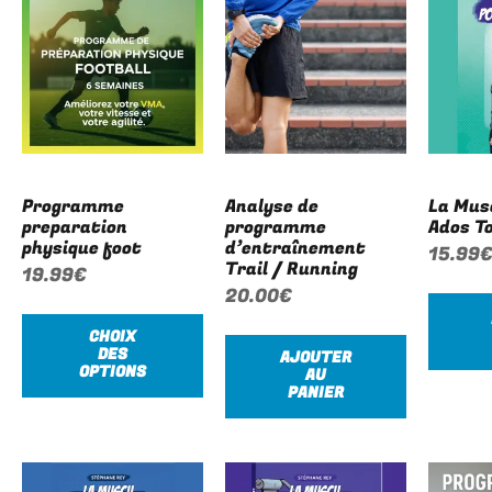
Programme
Analyse de
La Mus
preparation
programme
Ados T
physique foot
d’entraînement
15.99
Trail / Running
19.99
€
20.00
€
CHOIX
DES
AJOUTER
OPTIONS
AU
PANIER