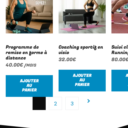
Programme de
Coaching sportif en
Suivi cl
remise en forme à
visio
Runnin
distance
32.00
€
80.00
40.00
€
/MOIS
AJOUTER
AU
AJOUTER
PANIER
AU
PANIER
1
2
3