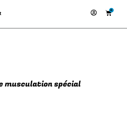
0
t
 musculation spécial