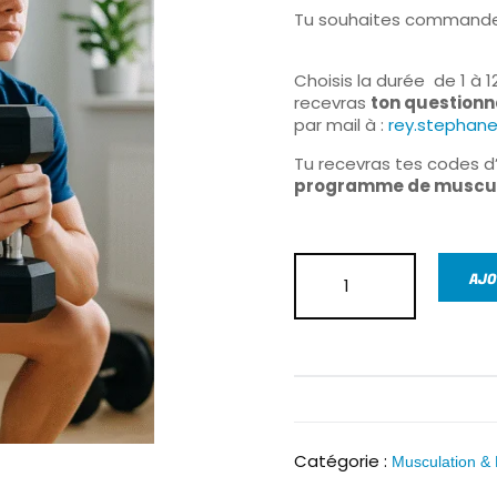
Tu souhaites commande
Choisis la durée de 1 à 
recevras
ton questionna
par mail à :
rey.stephane
Tu recevras tes codes d’
programme de muscula
AJO
Catégorie :
Musculation &