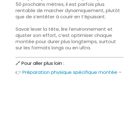
50 prochains mètres, il est parfois
plus
rentable de marcher dynamiquement
, plutôt
que de s’entêter à courir en t’épuisant.
Savoir lever la tête, lire l’environnement et
ajuster son effort, c’est
optimiser chaque
montée pour durer plus longtemps
, surtout
sur les formats longs ou en ultra.
🔗 Pour aller plus loin :
👉
Préparation physique spécifique montée
–
Renforce ta puissance, ton endurance
musculaire et ton économie de course en
côte grâce à un plan adapté