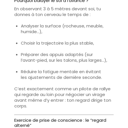
Pourquoi balayer le sol à l’avance ?
En observant
3 à 5 mètres devant soi
, tu
donnes à ton cerveau le temps de :
Analyser
la surface (rocheuse, meuble,
humide…),
Choisir
la trajectoire la plus stable,
Préparer
des appuis adaptés (sur
l’avant-pied, sur les talons, plus larges…),
Réduire
la fatigue mentale en évitant
les ajustements de dernière seconde.
C’est exactement comme un pilote de rallye
qui regarde au loin pour négocier un virage
avant même d’y entrer :
ton regard dirige ton
corps
.
Exercice de prise de conscience : le “regard
alterné”