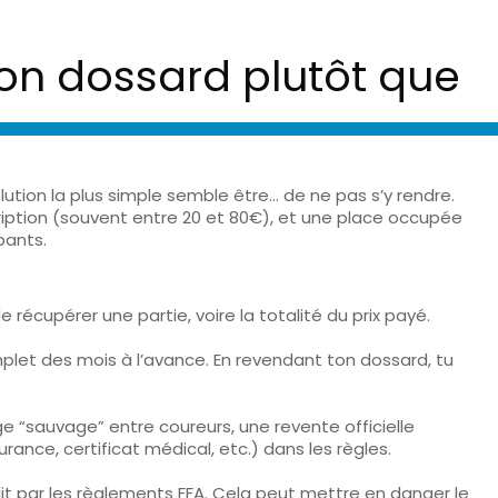
on dossard plutôt que
solution la plus simple semble être… de ne pas s’y rendre.
iption
(souvent entre 20 et 80€), et une place occupée
pants.
 récupérer une partie, voire la totalité du prix payé.
mplet des mois à l’avance. En revendant ton dossard, tu
e “sauvage” entre coureurs, une revente officielle
ance, certificat médical, etc.) dans les règles.
erdit par les règlements FFA. Cela peut mettre en danger le