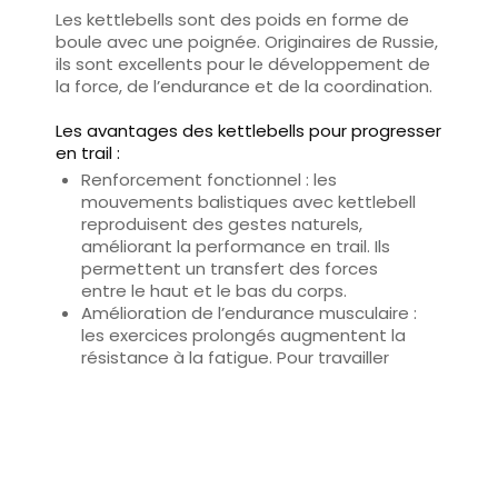
Les kettlebells sont des poids en forme de
boule avec une poignée. Originaires de Russie,
ils sont excellents pour le développement de
la force, de l’endurance et de la coordination.
Les avantages des kettlebells pour progresser
en trail :
Renforcement fonctionnel
: les
mouvements balistiques avec kettlebell
reproduisent des gestes naturels,
améliorant la performance en trail. Ils
permettent un transfert des forces
entre le haut et le bas du corps.
Amélioration de l’endurance musculaire
:
les exercices prolongés augmentent la
résistance à la fatigue. Pour travailler
cet aspect-là je vous propose
d’intégrer vos kettlebells dans des
circuits trainings.
Travail cardiovasculaire
: certains
mouvements sollicitent également le
système cardio-respiratoire. Les swings