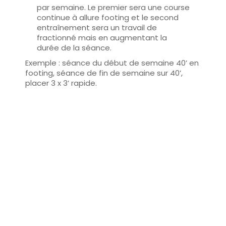
par semaine. Le premier sera une course
continue à allure footing et le second
entraînement sera un travail de
fractionné mais en augmentant la
durée de la séance.
Exemple : séance du début de semaine 40’ en
footing, séance de fin de semaine sur 40’,
placer 3 x 3’ rapide.
En suivant ce programme d’entraînement,
vous allez progresser sans vous blesser.
Essayez d’être régulier
et ne vous découragez
pas même si vous avez la sensation de
stagner. Il existe des plateforme web où vous
pouvez noter vos séances d’entraînements.
Je vous conseille
Optitrainer
que j’utilise
depuis des années avec les sportifs que je
suis en
coaching à distance
.