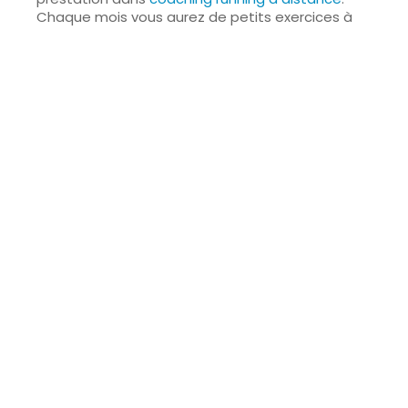
Chaque mois vous aurez de petits exercices à
effectuer afin d’améliorer vos qualités mentales
et ainsi abordés vos courses de la meilleure des
manières.
Planifier son
entraînement et
ses courses
Pour progresser vous devez vous fixer des
objectifs et
planifier vos entraînements
afin de
les atteindre. Pour cela vous pouvez le faire
vous-même ou faire appel à un coach trail
diplômé qui vous accompagnera dans vos
projets.
Le coach Trail, le roi de la programmation
La clé de la réussite est
la programmation de